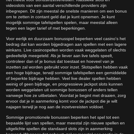
videoslots van een aantal verschillende providers zijn
inbegrepen. Dit zijn meestal de snelste manieren om een bonus
om te zetten in contant geld dat je kunt opnemen. Je kunt
mogelijk sommige tafelspellen spelen, maar meestal alleen
tegen een lager tarief of met beperkingen.
Voor eerlijk en duurzaam bonusspel beperken veel casino's het
bedrag dat kan worden bijgedragen aan spellen met een lagere
winkans. Live casinospellen worden vaak weggelaten of slechts
gedeeltelijk meegeteld. Als je liever aan live tafels speelt,
controleer dan of je bonus dat toestaat en hoeveel van je
inzetten zal worden gebruikt voor inzet. Slotspellen hebben vaak
een hoge bijdrage, terwijl sommige tafelspellen een gemiddelde
of beperkte bijdrage hebben. Veel live dealer spellen hebben
weinig of geen bijdrage, en progressieve jackpot slots kunnen
worden weggelaten uit sommige bonussen of anders tellen
vanwege hoe ze uitbetalen. Voordat je begint met draaien, zorg
ervoor dat je in aanmerking komt voor de jackpot die je wilt
najagen terwijl je nog aan de inzetvereisten voldoet.
Sommige promotionele bonussen beperken het spel tot een
bepaalde lijst van spellen, maar meestal zijn nieuwe spellen en
uitgelichte spellen die standaard slots zijn in aanmerking