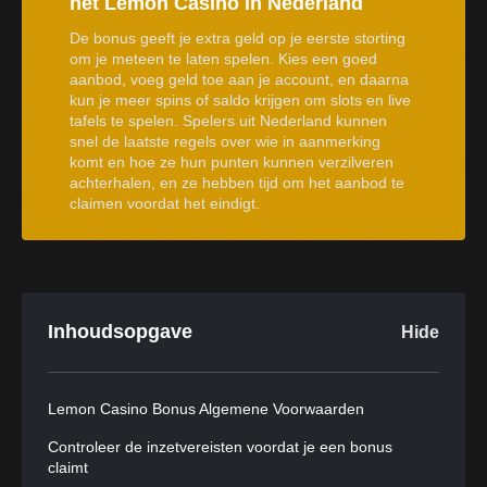
het Lemon Casino in Nederland
De bonus geeft je extra geld op je eerste storting
om je meteen te laten spelen. Kies een goed
aanbod, voeg geld toe aan je account, en daarna
kun je meer spins of saldo krijgen om slots en live
tafels te spelen. Spelers uit Nederland kunnen
snel de laatste regels over wie in aanmerking
komt en hoe ze hun punten kunnen verzilveren
achterhalen, en ze hebben tijd om het aanbod te
claimen voordat het eindigt.
Inhoudsopgave
Hide
Lemon Casino Bonus Algemene Voorwaarden
Controleer de inzetvereisten voordat je een bonus
claimt