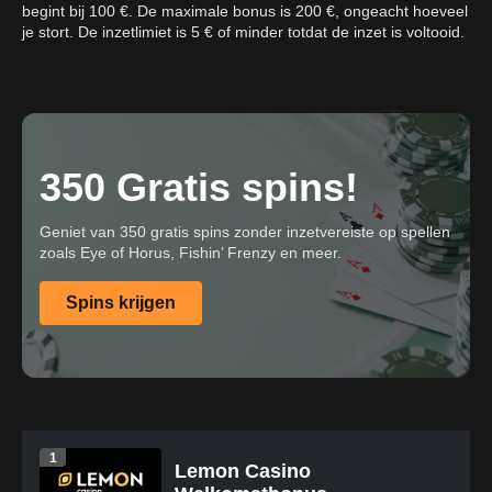
begint bij 100 €. De maximale bonus is 200 €, ongeacht hoeveel
je stort. De inzetlimiet is 5 € of minder totdat de inzet is voltooid.
350 Gratis spins!
Geniet van 350 gratis spins zonder inzetvereiste op spellen
zoals Eye of Horus, Fishin’ Frenzy en meer.
Spins krijgen
1
Lemon Casino