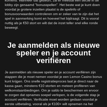
komend. Wanneer dat gebeurt, zal er meestal een sectie in de
lobby zijn genaamd "bonusspellen". Het beste wat je kunt doen
voordat je grotere inzetten plaatst is de spelinfo of
bonusvoorwaarden controleren om er zeker van te zijn dat het
spel in aanmerking komt en hoeveel het bijdraagt. Dit is vooral
nuttig als je €50 stort en wilt dat de inzet teller snel elke ronde
beweegt.
Je aanmelden als nieuwe
speler en je account
verifiëren
Je aanmelden als nieuwe speler en je account verifiëren zijn
stappen die je moet nemen voordat je een Lemon Casino bonus
kunt krijgen. Ons snelle registratieproces laat je direct naar de
kassa gaan, minstens €10 storten en meteen profiteren van
welkomstaanbiedingen. Om je saldo te beschermen en ervoor
te zorgen dat opnames soepel verlopen, is de volgende stap je
account verifiëren. Verificatie moet worden gedaan voordat je
eerste uitbetaling, vooral als je €100+ wilt opnemen na het