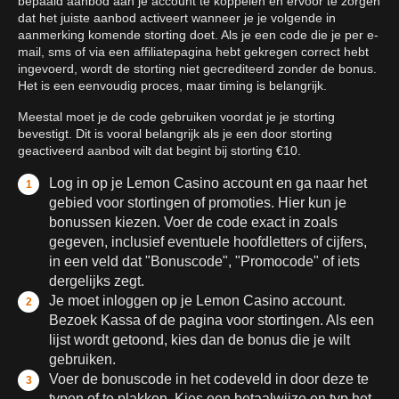
bepaald aanbod aan je account te koppelen en ervoor te zorgen
dat het juiste aanbod activeert wanneer je je volgende in
aanmerking komende storting doet. Als je een code die je per e-
mail, sms of via een affiliatepagina hebt gekregen correct hebt
ingevoerd, wordt de storting niet gecrediteerd zonder de bonus.
Het is een eenvoudig proces, maar timing is belangrijk.
Meestal moet je de code gebruiken voordat je je storting
bevestigt. Dit is vooral belangrijk als je een door storting
geactiveerd aanbod wilt dat begint bij storting €10.
Log in op je Lemon Casino account en ga naar het
gebied voor stortingen of promoties. Hier kun je
bonussen kiezen. Voer de code exact in zoals
gegeven, inclusief eventuele hoofdletters of cijfers,
in een veld dat "Bonuscode", "Promocode" of iets
dergelijks zegt.
Je moet inloggen op je Lemon Casino account.
Bezoek Kassa of de pagina voor stortingen. Als een
lijst wordt getoond, kies dan de bonus die je wilt
gebruiken.
Voer de bonuscode in het codeveld in door deze te
typen of te plakken. Kies een betaalwijze en typ het