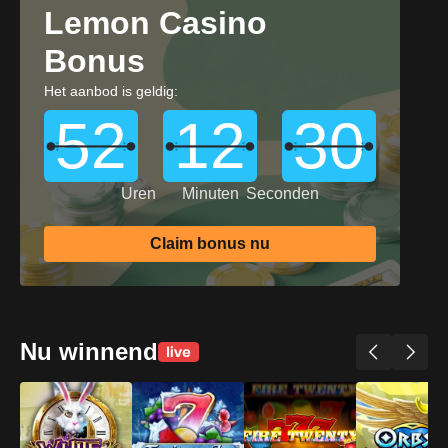
Lemon Casino
Bonus
Het aanbod is geldig:
52
12
28
Uren
Minuten
Seconden
Claim bonus nu
Nu winnend