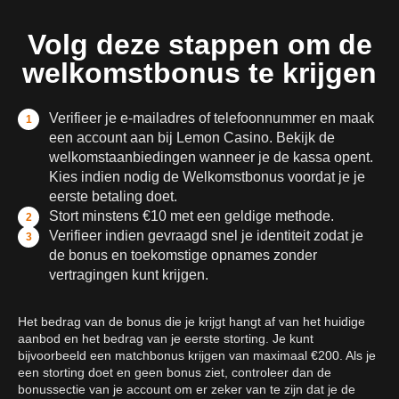
Volg deze stappen om de
welkomstbonus te krijgen
Verifieer je e-mailadres of telefoonnummer en maak
een account aan bij Lemon Casino. Bekijk de
welkomstaanbiedingen wanneer je de kassa opent.
Kies indien nodig de Welkomstbonus voordat je je
eerste betaling doet.
Stort minstens €10 met een geldige methode.
Verifieer indien gevraagd snel je identiteit zodat je
de bonus en toekomstige opnames zonder
vertragingen kunt krijgen.
Het bedrag van de bonus die je krijgt hangt af van het huidige
aanbod en het bedrag van je eerste storting. Je kunt
bijvoorbeeld een matchbonus krijgen van maximaal €200. Als je
een storting doet en geen bonus ziet, controleer dan de
bonussectie van je account om er zeker van te zijn dat je de