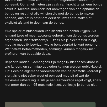
opneemt. Opnamelimieten zijn vaak van kracht terwijl een bonus
actief is. Meestal annuleert het aanvragen van een opname de
bonus en reset het alle winsten die met de bonus te maken
hebben, dus het is beter om eerst de inzet af te maken of
expliciet afstand te doen van de bonus.
Elke speler of huishouden kan slechts één bonus krijgen. Als
iemand twee of meer accounts gebruikt, kan de bonus worden
afgenomen. Identiteitsbewijs — zelfs als je slechts €20 inlegt,
moet je mogelijk bewijzen wie je bent voordat je kunt opnemen.
Wat betreft betaalmethoden, sommige kunnen mogelijk niet
profiteren van bepaalde deals.
Beperkte landen: Campagnes zijn mogelijk niet beschikbaar in
alle landen, en sommige gebieden kunnen worden geblokkeerd.
Tip: Lees de algemene voorwaarden van de promotie voordat je
stort als je niet zeker weet of een spel meetelt of wat de
maximale uitbetaling is. Als je een eenvoudige regel volgt, zoals
niet meer dan een €5 maximale inzet, verlies je je bonus niet.