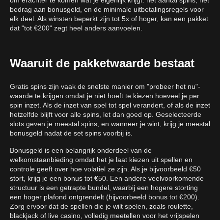
om erachter te komen wat je eigenlijk krijgt: het aantal spins, het
bedrag aan bonusgeld, en de minimale uitbetalingsregels voor
elk deel. Als winsten beperkt zijn tot 5x of hoger, kan een pakket
dat "tot €200" zegt heel anders aanvoelen.
Waaruit de pakketwaarde bestaat
Gratis spins zijn vaak de snelste manier om "probeer het nu"-
waarde te krijgen omdat je niet hoeft te kiezen hoeveel je per
spin inzet. Als de inzet van spel tot spel verandert, of als de inzet
hetzelfde blijft voor alle spins, let dan goed op. Geselecteerde
slots geven je meestal spins, en wanneer je wint, krijg je meestal
bonusgeld nadat de set spins voorbij is.
Bonusgeld is een belangrijk onderdeel van de
welkomstaanbieding omdat het je laat kiezen uit spellen en
controle geeft over hoe volatiel ze zijn. Als je bijvoorbeeld €50
stort, krijg je een bonus tot €50. Een andere veelvoorkomende
structuur is een getrapte bundel, waarbij een hogere storting
een hoger plafond ontgrendelt (bijvoorbeeld bonus tot €200).
Zorg ervoor dat de spellen die je wilt spelen, zoals roulette,
blackjack of live casino, volledig meetellen voor het vrijspelen