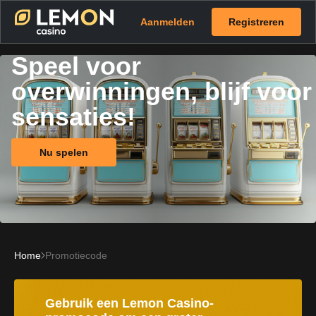
Aanmelden
Registreren
Speel voor
overwinningen, blijf voor
sensaties!
Nu spelen
Home
Promotiecode
Gebruik een Lemon Casino-