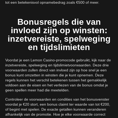
tot een betekenisvol opnamebedrag zoals €500 of meer.
Bonusregels die van
invloed zijn op winsten:
inzetvereiste, spelweging
en tijdslimieten
Voordat je een Lemon Casino-promocode gebruikt, kijk naar de
inzetvereiste, spelweging en tijdslimietvoorwaarden. Deze drie
voorwaarden zullen direct van invloed zijn op hoe snel je een
bonus kunt omzetten in winsten die je kunt opnemen. Deze
regels kunnen het verschil betekenen tussen het gemakkelijk
voldoen aan de eisen en het verliezen van de bonus omdat je
geen spellen meer had die meetelden.
Controleer de voorwaarden en condities van het bonusvenster
voordat je €20 stort, een bonus claimt ter waarde van tot €200,
of begint met spelen. De exacte getallen kunnen veranderen
afhankelijk van de promotie. Hoe je elke voorwaarde correct