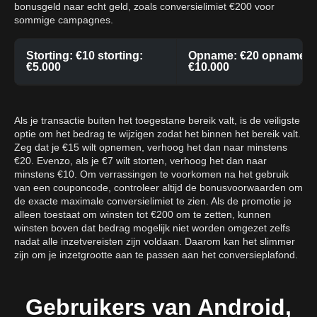
bonusgeld naar echt geld, zoals conversielimiet €200 voor
sommige campagnes.
Storting: €10 storting:
Opname: €20 opname:
€5.000
€10.000
Als je transactie buiten het toegestane bereik valt, is de veiligste
optie om het bedrag te wijzigen zodat het binnen het bereik valt.
Zeg dat je €15 wilt opnemen, verhoog het dan naar minstens
€20. Evenzo, als je €7 wilt storten, verhoog het dan naar
minstens €10. Om verrassingen te voorkomen na het gebruik
van een couponcode, controleer altijd de bonusvoorwaarden om
de exacte maximale conversielimiet te zien. Als de promotie je
alleen toestaat om winsten tot €200 om te zetten, kunnen
winsten boven dat bedrag mogelijk niet worden omgezet zelfs
nadat alle inzetvereisten zijn voldaan. Daarom kan het slimmer
zijn om je inzetgrootte aan te passen aan het conversieplafond.
Gebruikers van Android,