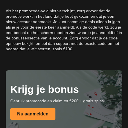
Als het promocode-veld niet verschijnt, zorg ervoor dat de
promotie werkt in het land dat je hebt gekozen en dat je een
nieuw account aanmaakt. Je kunt sommige deals alleen krijgen
als je je voor de eerste keer aanmeldt. Als de code werkt, zou je
een bericht op het scherm moeten zien waar je je aanmeldt of in
de bonussensectie van je account. Zorg ervoor dat je de code
opnieuw bekijkt, en bel dan support met de exacte code en het
bedrag dat je wilt storten, zoals €100.
Krijg je bonus
Gebruik promocode en claim tot €200 + gratis spins
Nu aanmelden