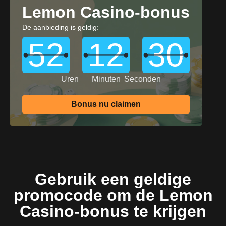
Lemon Casino-bonus
De aanbieding is geldig:
52
12
28
Uren
Minuten
Seconden
Bonus nu claimen
Gebruik een geldige
promocode om de Lemon
Casino-bonus te krijgen