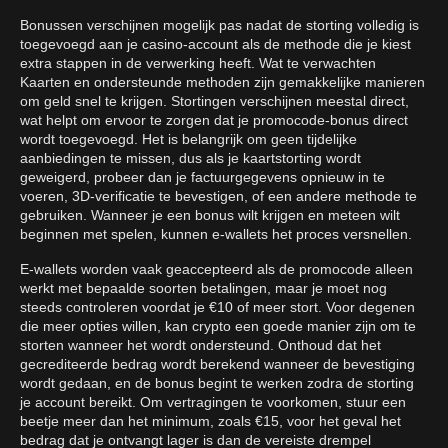
Bonussen verschijnen mogelijk pas nadat de storting volledig is
toegevoegd aan je casino-account als de methode die je kiest
extra stappen in de verwerking heeft. Wat te verwachten
Kaarten en ondersteunde methoden zijn gemakkelijke manieren
om geld snel te krijgen. Stortingen verschijnen meestal direct,
wat helpt om ervoor te zorgen dat je promocode-bonus direct
wordt toegevoegd. Het is belangrijk om geen tijdelijke
aanbiedingen te missen, dus als je kaartstorting wordt
geweigerd, probeer dan je factuurgegevens opnieuw in te
voeren, 3D-verificatie te bevestigen, of een andere methode te
gebruiken. Wanneer je een bonus wilt krijgen en meteen wilt
beginnen met spelen, kunnen e-wallets het proces versnellen.
E-wallets worden vaak geaccepteerd als de promocode alleen
werkt met bepaalde soorten betalingen, maar je moet nog
steeds controleren voordat je €10 of meer stort. Voor degenen
die meer opties willen, kan crypto een goede manier zijn om te
storten wanneer het wordt ondersteund. Onthoud dat het
gecrediteerde bedrag wordt berekend wanneer de bevestiging
wordt gedaan, en de bonus begint te werken zodra de storting
je account bereikt. Om vertragingen te voorkomen, stuur een
beetje meer dan het minimum, zoals €15, voor het geval het
bedrag dat je ontvangt lager is dan de vereiste drempel