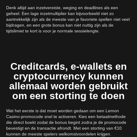
Denk altijd aan inzetvereiste, weging en deadlines als een
geheel. Een lage inzetmultiplier kan bijvoorbeeld niet zo
aantrekkelijk zijn als de meeste van je favoriete spellen niet veel
bijdragen, en een grote bonus kan niet nuttig zijn als de
tijdslimiet te kort is voor je normale sessielengte.
Creditcards, e-wallets en
cryptocurrency kunnen
allemaal worden gebruikt
om een storting te doen
Wat het eerste is dat moet worden gedaan om een Lemon
Casino-promocode snel te activeren. Kies een betaalmethode
die direct boekt zodat de bonus begint zodra je de promocode
bevestigt en de transactie afrondt. Met een storting van €10
kunnen de meeste spelers welkomstvoordelen krijgen.