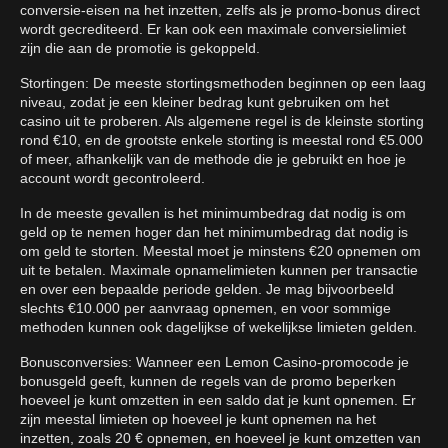
conversie-eisen na het inzetten, zelfs als je promo-bonus direct
wordt gecrediteerd. Er kan ook een maximale conversielimiet
zijn die aan de promotie is gekoppeld.
Stortingen: De meeste stortingsmethoden beginnen op een laag
niveau, zodat je een kleiner bedrag kunt gebruiken om het
casino uit te proberen. Als algemene regel is de kleinste storting
rond €10, en de grootste enkele storting is meestal rond €5.000
of meer, afhankelijk van de methode die je gebruikt en hoe je
account wordt gecontroleerd.
In de meeste gevallen is het minimumbedrag dat nodig is om
geld op te nemen hoger dan het minimumbedrag dat nodig is
om geld te storten. Meestal moet je minstens €20 opnemen om
uit te betalen. Maximale opnamelimieten kunnen per transactie
en over een bepaalde periode gelden. Je mag bijvoorbeeld
slechts €10.000 per aanvraag opnemen, en voor sommige
methoden kunnen ook dagelijkse of wekelijkse limieten gelden.
Bonusconversies: Wanneer een Lemon Casino-promocode je
bonusgeld geeft, kunnen de regels van de promo beperken
hoeveel je kunt omzetten in een saldo dat je kunt opnemen. Er
zijn meestal limieten op hoeveel je kunt opnemen na het
inzetten, zoals 20 € opnemen, en hoeveel je kunt omzetten van