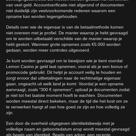
van veel geld. Accountverificatie niet afgerond of documenten
niet duidelijk zijn veelvoorkomende redenen waarom een
opname kan worden tegengehouden.
Details over wie de eigenaar is van de betaalmethode komen
niet overeen met je profiel. De manier waarop je hebt gevraagd
om te worden uitbetaald verschilde van de manier waarop je
hebt gestort. Wanneer grote opnames zoals €5.000 worden
gedaan, worden meer controles uitgevoerd.
Je kunt worden gevraagd om te bewijzen wie je bent voordat
Lemon Casino je geld laat opnemen, vooral als je een bonus of
promocode gebruikt. Dit helpt je account veilig te houden en
zorgt ervoor dat uitbetalingen naar de rechtmatige eigenaar
gaan, ongeacht uit welk land je komt. Voordat je een opname
aanvraagt, zoals "300 € opnemen", upload je documenten zodat
je niet tot het laatste moment hoeft te wachten. Documenten
worden meestal direct bekeken, maar de tijd die het kost om ze
te verwerken hangt af van hoe goed ze zijn en hoe volledig ze
zijn.
Een door de overheid uitgegeven identiteitsbewijs met je
volledige naam en geboortedatum erop wordt meestal gevraagd
als bewijs van identiteit. Bewijs van adres: een recente