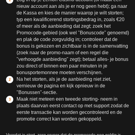
nieuw account aan als je er nog geen hebt); ga naar
de Kassa en kies de manier waarop je wilt storten;
typ een kwalificerend stortingsbedrag in, zoals €20
of meer als de aanbieding dat zegt; zoek het
Promocode-gebied (ook wel "Bonuscode" genoemd)
en plak de code zorgvuldig in; controleer dat de
bonus is gekozen en zichtbaar is in de samenvatting
(zoek naar de promo-naam of een regel die
"verhoogde aanbieding" zegt); betaal alles- je bonus
zou direct of binnen een paar minuten in je
bonusportemonnee moeten verschijnen.
Na het storten, als je de aanbieding niet ziet,
vernieuw de pagina en kijk opnieuw in de
"Bonussen"-sectie.
Maak niet meteen een tweede storting- neem in
plaats daarvan eerst contact op met support zodat de
eerste transactie kan worden gecontroleerd en de
promotie correct kan worden gekoppeld.
Voordat je stort, zorg ervoor dat de promocode nog geldig is,