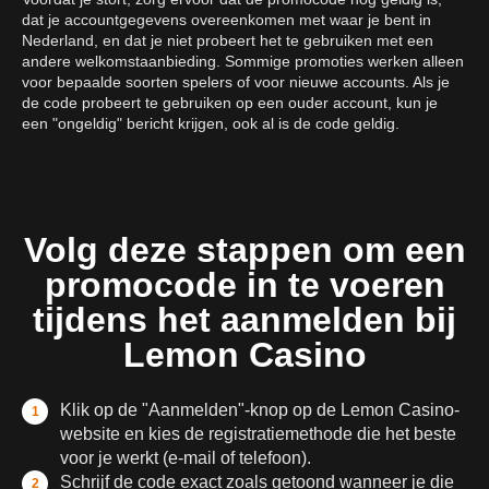
dat je accountgegevens overeenkomen met waar je bent in
Nederland, en dat je niet probeert het te gebruiken met een
andere welkomstaanbieding. Sommige promoties werken alleen
voor bepaalde soorten spelers of voor nieuwe accounts. Als je
de code probeert te gebruiken op een ouder account, kun je
een "ongeldig" bericht krijgen, ook al is de code geldig.
Volg deze stappen om een
promocode in te voeren
tijdens het aanmelden bij
Lemon Casino
Klik op de "Aanmelden"-knop op de Lemon Casino-
website en kies de registratiemethode die het beste
voor je werkt (e-mail of telefoon).
Schrijf de code exact zoals getoond wanneer je die